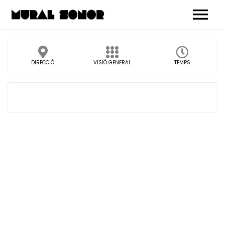
Arrel
DIRECCIÓ
VISIÓ GENERAL
TEMPS
Carrer
Pell
Veta
Agraïments
Concerts
Botiga