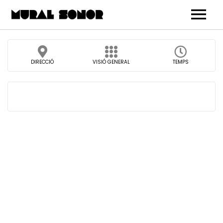
Arrel
DIRECCIÓ
VISIÓ GENERAL
TEMPS
Carrer
Pell
Veta
Agraïments
Concerts
Botiga