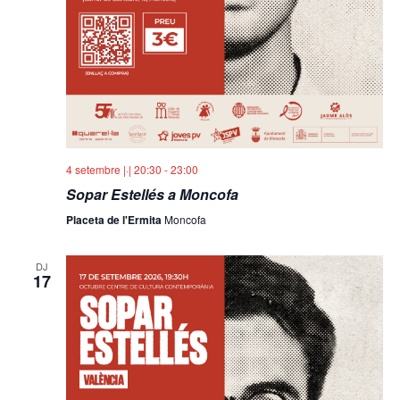
4 setembre |·| 20:30
-
23:00
Sopar Estellés a Moncofa
Placeta de l'Ermita
Moncofa
DJ
17