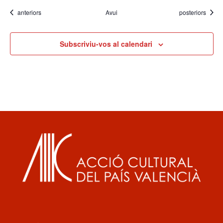
Esdeveniments
Esdeveniments
anteriors
Avui
posteriors
Subscriviu-vos al calendari