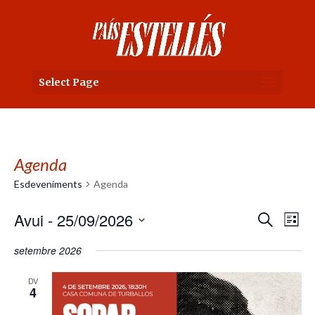
Select Page
Agenda
Esdeveniments
Agenda
Nave
Na
Avui
 - 
25/09/2026
Cerca
Llista
de
visua
Selecciona
setembre 2026
vi
una
i
Es
data.
DV
cerca
4