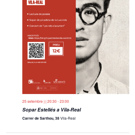
25 setembre |·| 20:30
-
23:00
Sopar Estellés a Vila-Real
Carrer de Sarthou, 38
Vila-Real