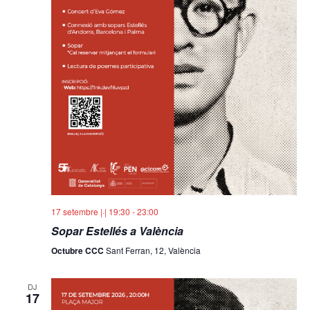
17 setembre |·| 19:30
-
23:00
Sopar Estellés a València
Octubre CCC
Sant Ferran, 12, València
DJ
17