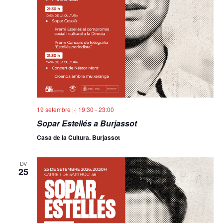
19 setembre |·| 19:30
-
23:00
Sopar Estellés a Burjassot
Casa de la Cultura. Burjassot
DV
25