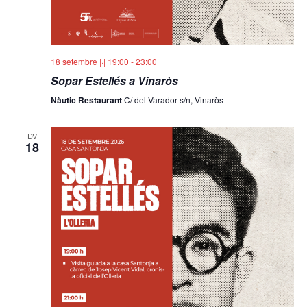
18 setembre |·| 19:00
-
23:00
Sopar Estellés a Vinaròs
Nàutic Restaurant
C/ del Varador s/n, Vinaròs
DV
18