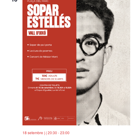
18 setembre |·| 20:30
-
23:00