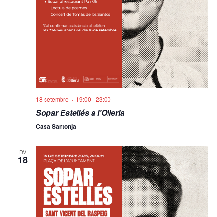
18 setembre |·| 19:00
-
23:00
Sopar Estellés a l’Olleria
Casa Santonja
DV
18