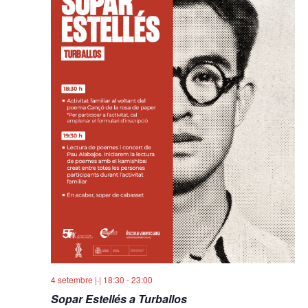
d'Es
4 setembre |·| 18:30
-
23:00
Sopar Estellés a Turballos