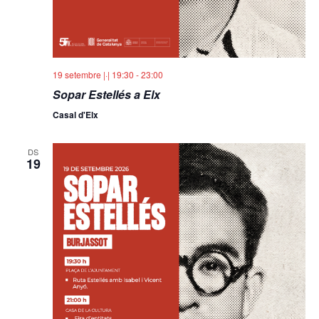
19 setembre |·| 19:30
-
23:00
Sopar Estellés a Elx
Casal d'Elx
DS
19