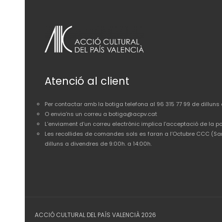
Atenció al client
Per contactar amb la botiga telefona al 96 315 77 99 de dilluns 
O envia’ns un correu a botiga@acpv.cat
L’enviament d’un correu electrònic implica l’acceptació de la po
Les recollides de comandes sols es faran a l’Octubre CCC (San
dilluns a divendres de 9:00h. a 14:00h.
ACCIÓ CULTURAL DEL PAÍS VALENCIÀ 2026