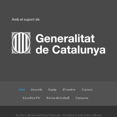
Amb el suport de
Inici
L’escola
Equip
El centre
Cursos
Escoltes PV
Borsa de treball
Cançons
Acció Cultural del País Valencià
-
Octubre Centre de Cultura