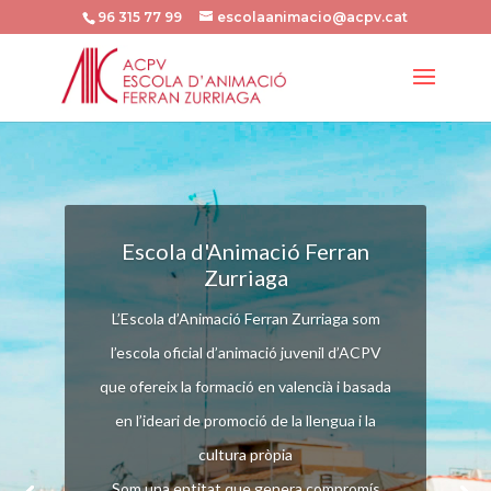
96 315 77 99
escolaanimacio@acpv.cat
Escola d'Animació Ferran
Zurriaga
HORARI AGOST
L’Escola d’Animació Ferran Zurriaga som
Durant el mes d’agost les
l’escola oficial d’animació juvenil d’ACPV
oficines de l’Escola
que ofereix la formació en valencià i basada
romandran tancades.
en l’ideari de promoció de la llengua i la
cultura pròpia
L’alumnat que tinga algun
Som una entitat que genera compromís