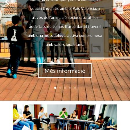
accident durant les
social i lingüístic amb el País Valencià, a
pràctiques
ha de contactar
través de l’animació sociocultural i les
directament amb
activitats de temps lliure infantil i juvenil
l’
assegurança
seguint les
amb una metodologia activa compromesa
instruccions descrites en el
amb valors igualitaris.
web:
https://acpv.cat/animacio/asse
guranca-daccidents/
Més informació