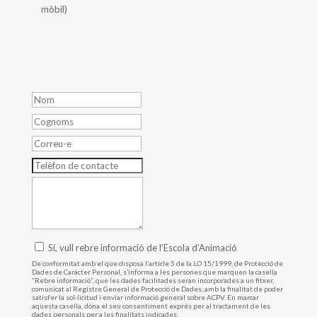
mòbil)
Nom
Cognoms
Correu-
e
Telèfon
de
Consulta
contacte
Rebre
Sí, vull rebre informació de l’Escola d’Animació
De conformitat amb el que disposa l’article 5 de la LO 15/1999, de Protecció de
informació
Dades de Caràcter Personal, s’informa a les persones que marquen la casella
“Rebre informació”, que les dades facilitades seran incorporades a un fitxer,
comunicat al Registre General de Protecció de Dades, amb la finalitat de poder
satisfer la sol·licitud i enviar informació general sobre ACPV. En marcar
aquesta casella, dóna el seu consentiment exprés per al tractament de les
dades personals per a les finalitats indicades.