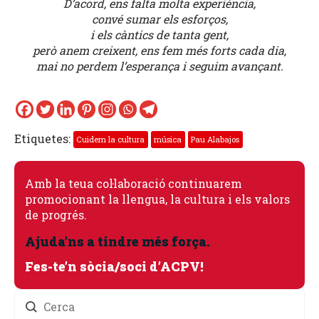
D’acord, ens falta molta experiència,
convé sumar els esforços,
i els càntics de tanta gent,
però anem creixent, ens fem més forts cada dia,
mai no perdem l’esperança i seguim avançant.
Etiquetes:
Cuidem la cultura
música
Pau Alabajos
Amb la teua col·laboració continuarem
promocionant la llengua, la cultura i els valors
de progrés.
Ajuda’ns a tindre més força.
Fes-te’n sòcia/soci d’ACPV!