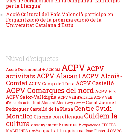
vies de col·laboració en la campanya “Municipis
per la Llengua”
Acció Cultural del País Valencià participa en
l’organització de la pròxima edició de la
Universitat Catalana d’Estiu
Núvol d’etiquetes
ACPV
ACPV
Acció Documental +
ACICOM
ACPV Alacant
activitats
ACPV Alcoià-
Comtat
ACPV Castelló
ACPV Camp de Túria
ACPV Comarques del nord
ACPV Elx
ACPV Safor-Valldigna
ACPV Vall d'Albaida
ACPV Vall
Casal Jaume I
actualitat
d'Albaida
Alacant
Alcoi
Any Carner
Centre Ovidi
Pedreguer
Castelló de la Plana
Cuidem la
Montllor
correllengua
Cinema
cultura
Erasmus +
ensenyament
FESTES
exposicions
Joves
igualtat lingüística
ISABELINES
Joan Fuster
Gandia