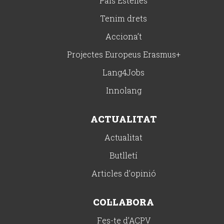
País Estellés
Tenim drets
Acciona’t
Projectes Europeus Erasmus+
Lang4Jobs
Innolang
ACTUALITAT
Actualitat
Butlletí
Articles d’opinió
COL·LABORA
Fes-te d’ACPV