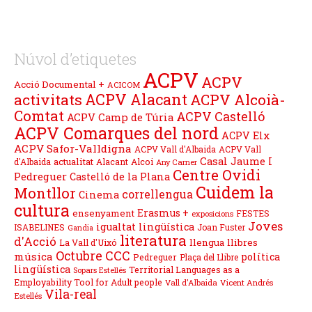
Núvol d’etiquetes
ACPV
ACPV
Acció Documental +
ACICOM
ACPV Alacant
activitats
ACPV Alcoià-
Comtat
ACPV Castelló
ACPV Camp de Túria
ACPV Comarques del nord
ACPV Elx
ACPV Safor-Valldigna
ACPV Vall d'Albaida
ACPV Vall
Casal Jaume I
actualitat
d'Albaida
Alacant
Alcoi
Any Carner
Centre Ovidi
Pedreguer
Castelló de la Plana
Cuidem la
Montllor
correllengua
Cinema
cultura
Erasmus +
ensenyament
FESTES
exposicions
Joves
igualtat lingüística
ISABELINES
Joan Fuster
Gandia
literatura
d'Acció
llengua
llibres
La Vall d'Uixó
Octubre CCC
música
política
Pedreguer
Plaça del Llibre
lingüística
Territorial Languages as a
Sopars Estellés
Employability Tool for Adult people
Vall d'Albaida
Vicent Andrés
Vila-real
Estellés