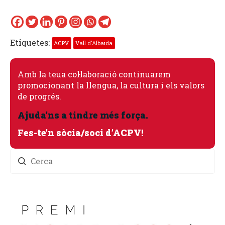
Etiquetes:
ACPV
Vall d'Albaida
Amb la teua col·laboració continuarem
promocionant la llengua, la cultura i els valors
de progrés.
Ajuda’ns a tindre més força.
Fes-te’n sòcia/soci d’ACPV!