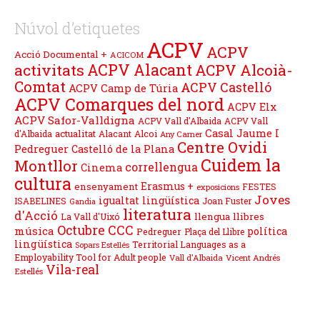
Núvol d’etiquetes
ACPV
ACPV
Acció Documental +
ACICOM
ACPV Alacant
activitats
ACPV Alcoià-
Comtat
ACPV Castelló
ACPV Camp de Túria
ACPV Comarques del nord
ACPV Elx
ACPV Safor-Valldigna
ACPV Vall d'Albaida
ACPV Vall
Casal Jaume I
actualitat
d'Albaida
Alacant
Alcoi
Any Carner
Centre Ovidi
Pedreguer
Castelló de la Plana
Cuidem la
Montllor
correllengua
Cinema
cultura
Erasmus +
ensenyament
FESTES
exposicions
Joves
igualtat lingüística
ISABELINES
Joan Fuster
Gandia
literatura
d'Acció
llengua
llibres
La Vall d'Uixó
Octubre CCC
música
política
Pedreguer
Plaça del Llibre
lingüística
Territorial Languages as a
Sopars Estellés
Employability Tool for Adult people
Vall d'Albaida
Vicent Andrés
Vila-real
Estellés