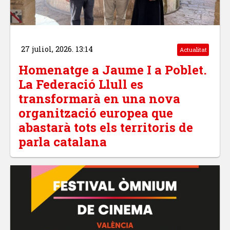
27 juliol, 2026. 13:14
Actualitat
Homenatge a Jaume I a Poblet.
La Federació Llull es
transformarà en una nova
organització europea que
abastarà tots els territoris de
parla catalana