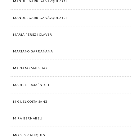
MANUEL GARRIGA VÁZQUEZ (1)
MANUEL GARRIGA VÁZQUEZ (2)
MARIÀ PÉREZ I CLAVER
MARIANO GARRAÑANA
MARIANO MAESTRO
MARIBEL DOMÈNECH
MIGUEL COSTA SANZ
MIRA BERNABEU
MOISÉS MAHIQUES