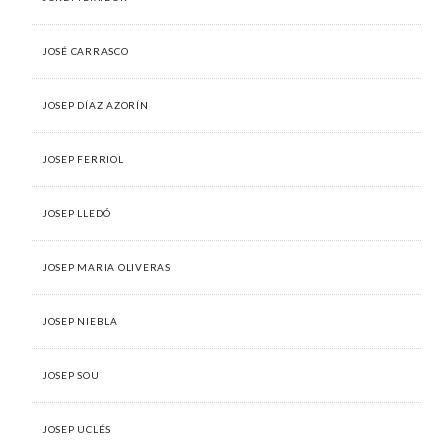
JOSÉ CARRASCO
JOSEP DÍAZ AZORÍN
JOSEP FERRIOL
JOSEP LLEDÓ
JOSEP MARIA OLIVERAS
JOSEP NIEBLA
JOSEP SOU
JOSEP UCLÉS