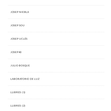
JOSEP NIEBLA
JOSEP SOU
JOSEP UCLÉS
JOSEP40
JULIO BOSQUE
LABORATORIO DE LUZ
LLIBRES (1)
LLIBRES (2)