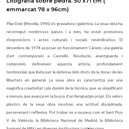
Litografia sobre pedra. 50 x71 cm (
emmarcat 78 x 96cm)
Pilar Dolz (Morella, 1945) és gravadora i galerista. La seua obra ha
recorregut nombrosos països i a més, ha estat promotora
d’exposicions i actes culturals i socials reivindicatius. El
desembre de 1974 va posar en funcionament Cànem, una galeria
d’art contemporani a Castelló. Revolució, avantguarda i
compromís defineixen aquesta artista, profundament
testimonial, que lluita per la defensa dels drets de la dona i de les
llibertats en general. La seua obra es caracteritza per una
magnífica creativitat i ple domini de la tècnica, que va simplificant
a mesura que avança en la busca d’un llenguatge propi. Els valors
plàstics de la seua obra mostren una actitud disciplinada,
perseverant i reflexiva. Pot trobar-se a museus com el Sant Pius
V de València, la Biblioteca Nacional de Madrid, la Biblioteca
Sormani de Milà i en diverses institucions i col•leccions.