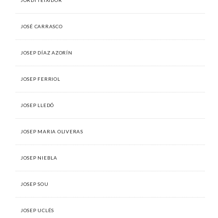
JOSÉ CARRASCO
JOSEP DÍAZ AZORÍN
JOSEP FERRIOL
JOSEP LLEDÓ
JOSEP MARIA OLIVERAS
JOSEP NIEBLA
JOSEP SOU
JOSEP UCLÉS